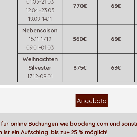
01.03-21.03
770€
63€
12.04.-23.05
19.09-14.11
Nebensaison
15.11-17.12
560€
63€
09.01-01.03
Weihnachten
Silvester
875€
63€
17.12-08.01
Angebote
ht für online Buchungen wie boocking.com und sonsti
 ist ein Aufschlag bis zu+ 25 % möglich!