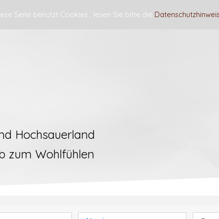
ese Seite benutzt Cookies , lesen Sie bitte die
Datenschutzhinwei
nensiel
Preise
Angebote
Buchun
nd Hochsauerland
b zum Wohlfühlen