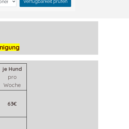
inigung
je Hund
pro
Woche
63€