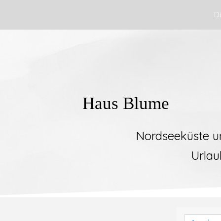
Di
Home
Medebach
Caroli
Haus Blume
Nordseeküste u
Urlau