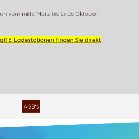
son vom mitte März bis Ende Oktober!
agt!
E-Ladestationen finden Sie direkt
AGB's