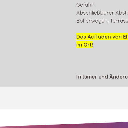
Gefähr!
Abschließbarer Abste
Bollerwagen, Terrasse
Das Aufladen von Ele
im Ort!
Irrtümer und Änder