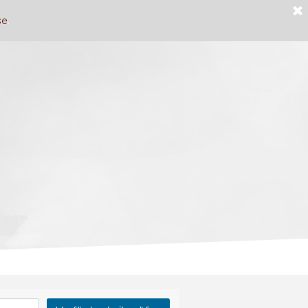
se
.
g
Gästebuch
Konkakt